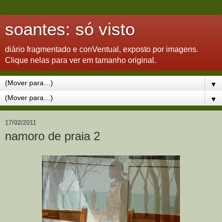
soantes: só visto
diário fragmentado e conVentual, exposto por imagens.
Clique nelas para ver em tamanho original.
▼
▼
17/02/2011
namoro de praia 2