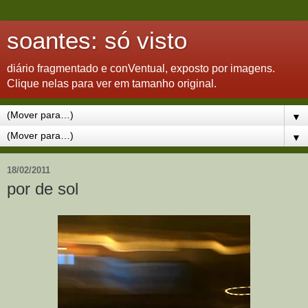
soantes: só visto
diário fragmentado e conVentual, exposto por imagens.
Clique nelas para ver em tamanho original.
▼
▼
18/02/2011
por de sol