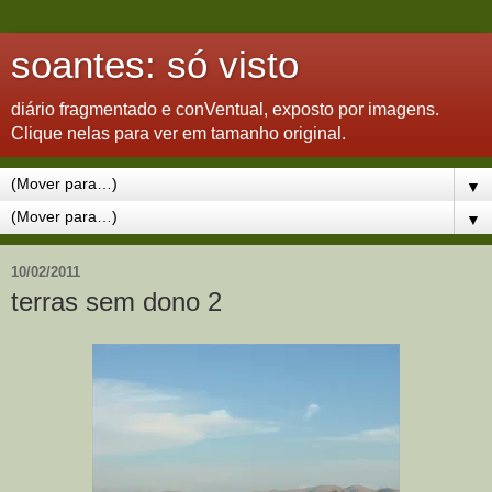
soantes: só visto
diário fragmentado e conVentual, exposto por imagens.
Clique nelas para ver em tamanho original.
▼
▼
10/02/2011
terras sem dono 2