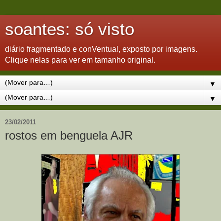
soantes: só visto
diário fragmentado e conVentual, exposto por imagens.
Clique nelas para ver em tamanho original.
▼
▼
23/02/2011
rostos em benguela AJR