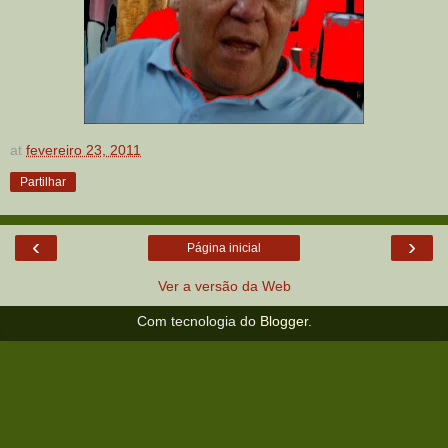
at
fevereiro 23, 2011
Partilhar
‹
›
Página inicial
Ver a versão da Web
Com tecnologia do
Blogger
.