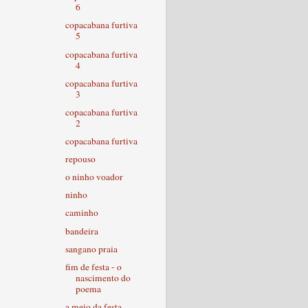
6
copacabana furtiva
5
copacabana furtiva
4
copacabana furtiva
3
copacabana furtiva
2
copacabana furtiva
repouso
o ninho voador
ninho
caminho
bandeira
sangano praia
fim de festa - o
nascimento do
poema
a meio da festa