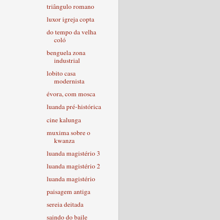
triângulo romano
luxor igreja copta
do tempo da velha
coló
benguela zona
industrial
lobito casa
modernista
évora, com mosca
luanda pré-histórica
cine kalunga
muxima sobre o
kwanza
luanda magistério 3
luanda magistério 2
luanda magistério
paisagem antiga
sereia deitada
saindo do baile