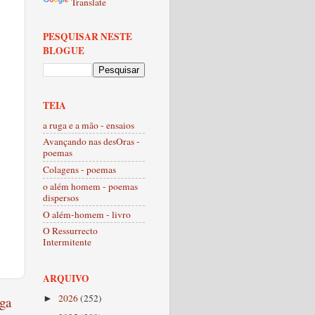
Translate
PESQUISAR NESTE
BLOGUE
TEIA
a ruga e a mão - ensaios
Avançando nas desOras -
poemas
Colagens - poemas
o além homem - poemas
dispersos
O além-homem - livro
O Ressurrecto
Intermitente
ARQUIVO
2026
(252)
ga
►