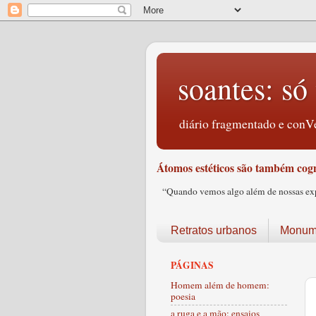
soantes: só 
diário fragmentado e conVe
Átomos estéticos são também cogn
“Quando vemos algo além de nossas expec
Retratos urbanos
Monume
PÁGINAS
Homem além de homem:
poesia
a ruga e a mão: ensaios