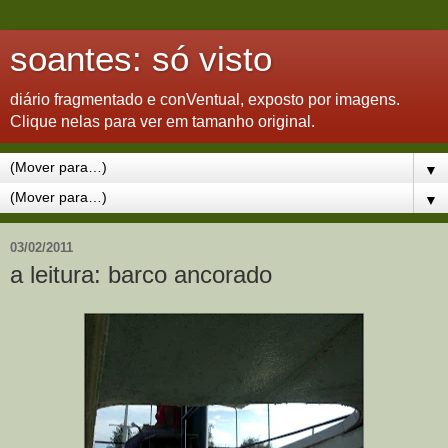
soantes: só visto
diário fragmentado e conVentual, exposto por imagens.
Clique nelas para ver em tamanho original.
▼
▼
03/02/2011
a leitura: barco ancorado