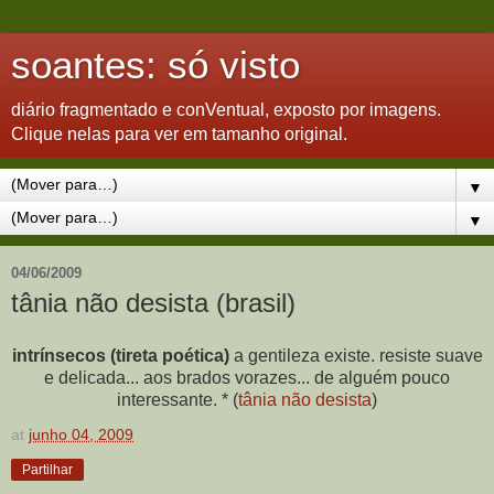
soantes: só visto
diário fragmentado e conVentual, exposto por imagens.
Clique nelas para ver em tamanho original.
▼
▼
04/06/2009
tânia não desista (brasil)
intrínsecos (tireta poética)
a gentileza existe. resiste suave
e delicada... aos brados vorazes... de alguém pouco
interessante. * (
tânia não desista
)
at
junho 04, 2009
Partilhar