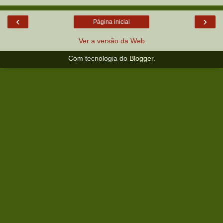
‹
›
Página inicial
Ver a versão da Web
Com tecnologia do
Blogger
.