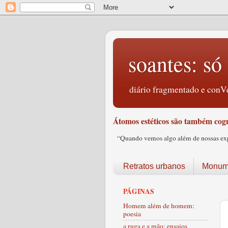
soantes: só 
diário fragmentado e conVe
Átomos estéticos são também cogn
“Quando vemos algo além de nossas expec
Retratos urbanos
Monume
PÁGINAS
Homem além de homem:
poesia
a ruga e a mão: ensaios