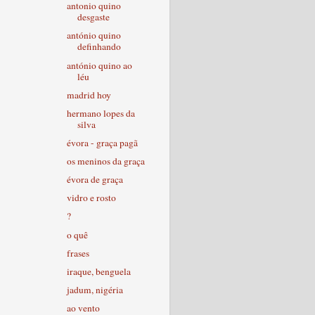
antonio quino
desgaste
antónio quino
definhando
antónio quino ao
léu
madrid hoy
hermano lopes da
silva
évora - graça pagã
os meninos da graça
évora de graça
vidro e rosto
?
o quê
frases
iraque, benguela
jadum, nigéria
ao vento