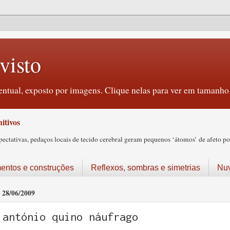
visto
ntual, exposto por imagens. Clique nelas para ver em tamanho 
itivos
tativas, pedaços locais de tecido cerebral geram pequenos ‘átomos’ de afeto pos
ntos e construções
Reflexos, sombras e simetrias
Nu
28/06/2009
antónio quino náufrago