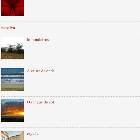
ressalva
imbondeiros
A crista da onda
O sangue do sol
españa