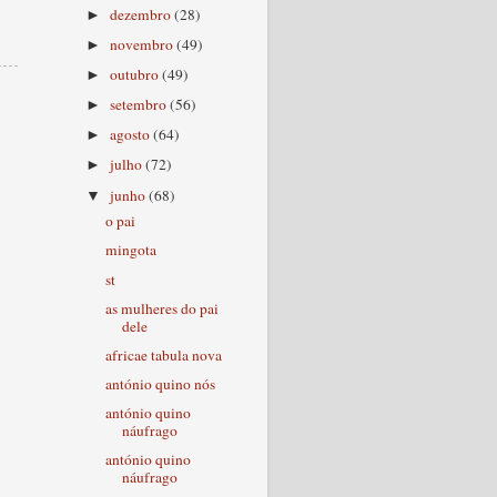
dezembro
(28)
►
novembro
(49)
►
outubro
(49)
►
setembro
(56)
►
agosto
(64)
►
julho
(72)
►
junho
(68)
▼
o pai
mingota
st
as mulheres do pai
dele
africae tabula nova
antónio quino nós
antónio quino
náufrago
antónio quino
náufrago