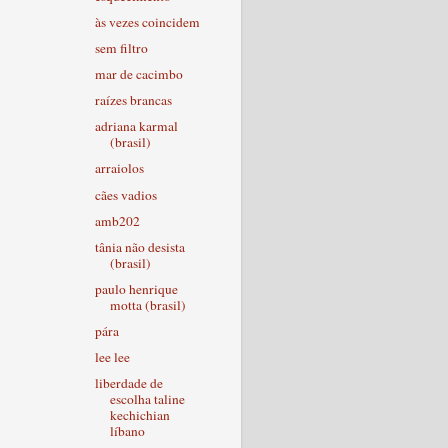
às vezes coincidem
sem filtro
mar de cacimbo
raízes brancas
adriana karmal
(brasil)
arraiolos
cães vadios
amb202
tânia não desista
(brasil)
paulo henrique
motta (brasil)
pára
lee lee
liberdade de
escolha taline
kechichian
líbano