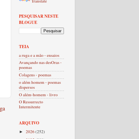
Translate
PESQUISAR NESTE
BLOGUE
TEIA
a ruga e a mão - ensaios
Avançando nas desOras -
poemas
Colagens - poemas
o além homem - poemas
dispersos
O além-homem - livro
O Ressurrecto
Intermitente
ga
ARQUIVO
2026
(252)
►