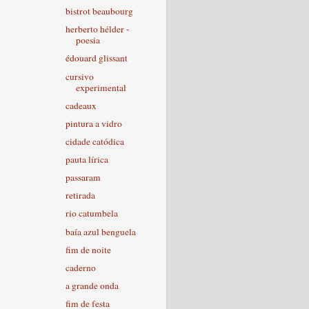
bistrot beaubourg
herberto hélder -
poesia
édouard glissant
cursivo
experimental
cadeaux
pintura a vidro
cidade catódica
pauta lírica
passaram
retirada
rio catumbela
baía azul benguela
fim de noite
caderno
a grande onda
fim de festa