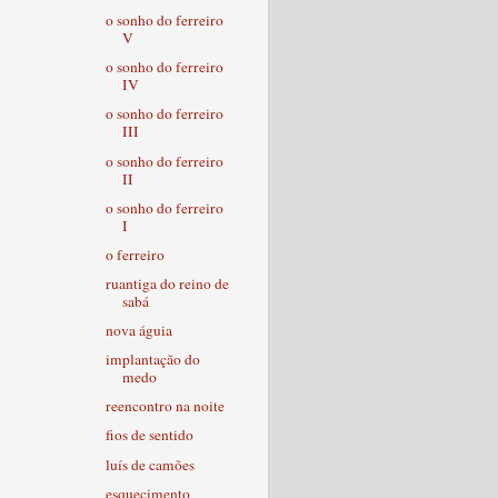
o sonho do ferreiro
V
o sonho do ferreiro
IV
o sonho do ferreiro
III
o sonho do ferreiro
II
o sonho do ferreiro
I
o ferreiro
ruantiga do reino de
sabá
nova águia
implantação do
medo
reencontro na noite
fios de sentido
luís de camões
esquecimento