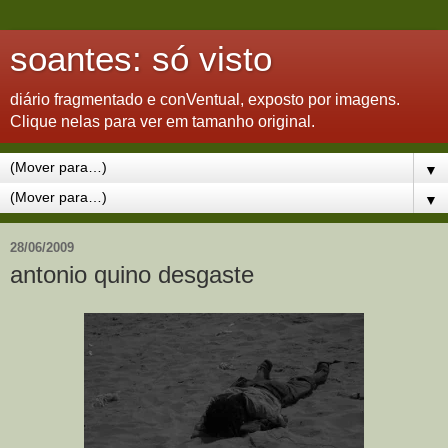
soantes: só visto
diário fragmentado e conVentual, exposto por imagens.
Clique nelas para ver em tamanho original.
▼
▼
28/06/2009
antonio quino desgaste