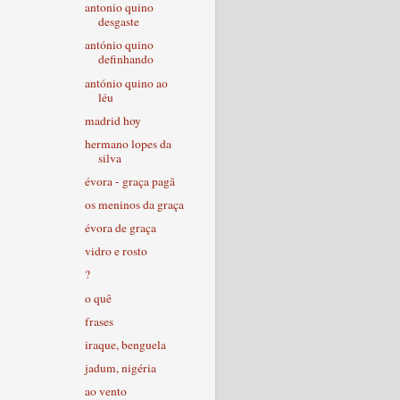
antonio quino
desgaste
antónio quino
definhando
antónio quino ao
léu
madrid hoy
hermano lopes da
silva
évora - graça pagã
os meninos da graça
évora de graça
vidro e rosto
?
o quê
frases
iraque, benguela
jadum, nigéria
ao vento