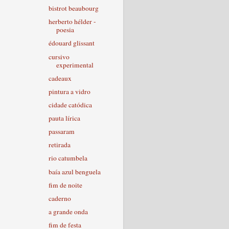
bistrot beaubourg
herberto hélder -
poesia
édouard glissant
cursivo
experimental
cadeaux
pintura a vidro
cidade catódica
pauta lírica
passaram
retirada
rio catumbela
baía azul benguela
fim de noite
caderno
a grande onda
fim de festa