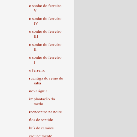
o sonho do ferreiro
V
o sonho do ferreiro
IV
o sonho do ferreiro
III
o sonho do ferreiro
II
o sonho do ferreiro
I
o ferreiro
ruantiga do reino de
sabá
nova águia
implantação do
medo
reencontro na noite
fios de sentido
luís de camões
esquecimento