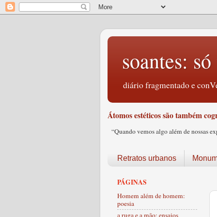
soantes: só 
diário fragmentado e conVe
Átomos estéticos são também cogn
“Quando vemos algo além de nossas expec
Retratos urbanos
Monume
PÁGINAS
Homem além de homem:
poesia
a ruga e a mão: ensaios