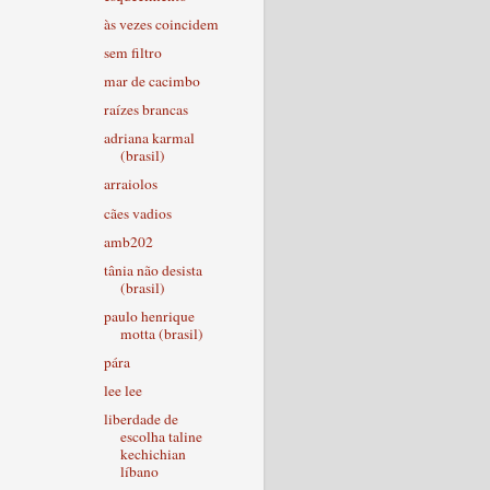
às vezes coincidem
sem filtro
mar de cacimbo
raízes brancas
adriana karmal
(brasil)
arraiolos
cães vadios
amb202
tânia não desista
(brasil)
paulo henrique
motta (brasil)
pára
lee lee
liberdade de
escolha taline
kechichian
líbano