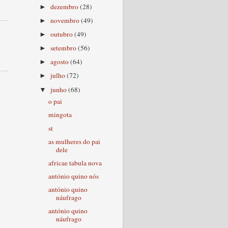
dezembro
(28)
►
novembro
(49)
►
outubro
(49)
►
setembro
(56)
►
agosto
(64)
►
julho
(72)
►
junho
(68)
▼
o pai
mingota
st
as mulheres do pai
dele
africae tabula nova
antónio quino nós
antónio quino
náufrago
antónio quino
náufrago