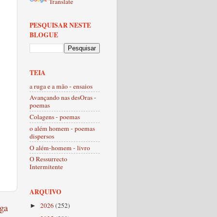
Translate
PESQUISAR NESTE
BLOGUE
TEIA
a ruga e a mão - ensaios
Avançando nas desOras -
poemas
Colagens - poemas
o além homem - poemas
dispersos
O além-homem - livro
O Ressurrecto
Intermitente
ARQUIVO
2026
(252)
ga
►