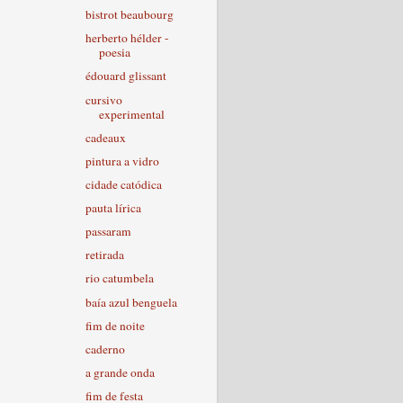
bistrot beaubourg
herberto hélder -
poesia
édouard glissant
cursivo
experimental
cadeaux
pintura a vidro
cidade catódica
pauta lírica
passaram
retirada
rio catumbela
baía azul benguela
fim de noite
caderno
a grande onda
fim de festa