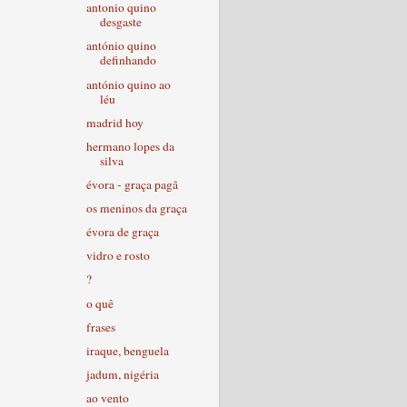
antonio quino
desgaste
antónio quino
definhando
antónio quino ao
léu
madrid hoy
hermano lopes da
silva
évora - graça pagã
os meninos da graça
évora de graça
vidro e rosto
?
o quê
frases
iraque, benguela
jadum, nigéria
ao vento