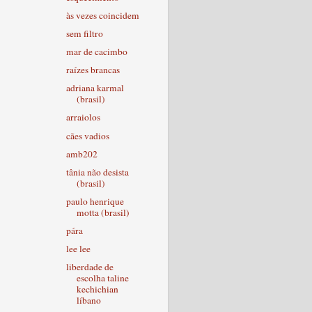
às vezes coincidem
sem filtro
mar de cacimbo
raízes brancas
adriana karmal
(brasil)
arraiolos
cães vadios
amb202
tânia não desista
(brasil)
paulo henrique
motta (brasil)
pára
lee lee
liberdade de
escolha taline
kechichian
líbano