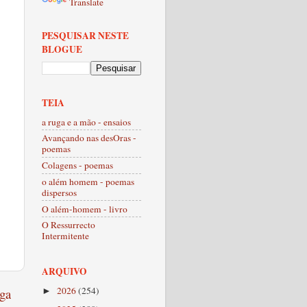
Translate
PESQUISAR NESTE
BLOGUE
TEIA
a ruga e a mão - ensaios
Avançando nas desOras -
poemas
Colagens - poemas
o além homem - poemas
dispersos
O além-homem - livro
O Ressurrecto
Intermitente
ARQUIVO
2026
(254)
ga
►