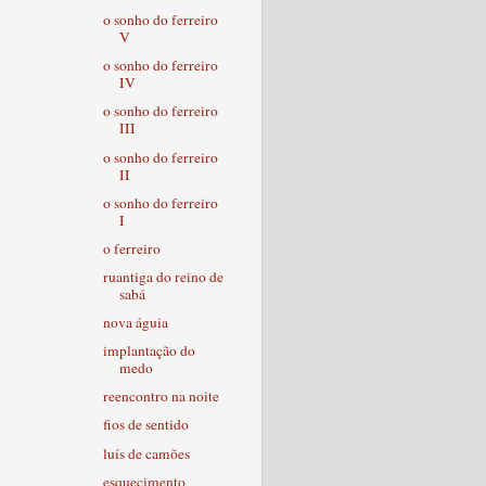
o sonho do ferreiro
V
o sonho do ferreiro
IV
o sonho do ferreiro
III
o sonho do ferreiro
II
o sonho do ferreiro
I
o ferreiro
ruantiga do reino de
sabá
nova águia
implantação do
medo
reencontro na noite
fios de sentido
luís de camões
esquecimento