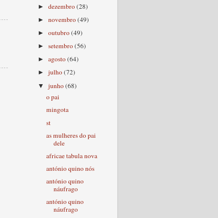
dezembro
(28)
►
novembro
(49)
►
outubro
(49)
►
setembro
(56)
►
agosto
(64)
►
julho
(72)
►
junho
(68)
▼
o pai
mingota
st
as mulheres do pai
dele
africae tabula nova
antónio quino nós
antónio quino
náufrago
antónio quino
náufrago