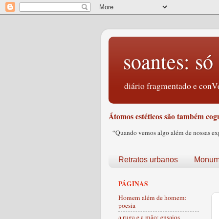
soantes: só 
diário fragmentado e conVe
Átomos estéticos são também cogn
“Quando vemos algo além de nossas expec
Retratos urbanos
Monume
PÁGINAS
Homem além de homem:
poesia
a ruga e a mão: ensaios