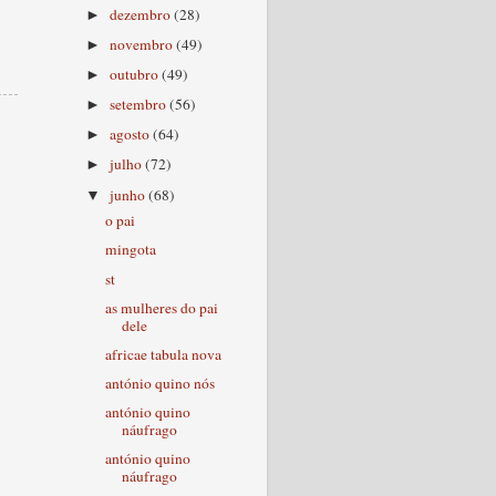
dezembro
(28)
►
novembro
(49)
►
outubro
(49)
►
setembro
(56)
►
agosto
(64)
►
julho
(72)
►
junho
(68)
▼
o pai
mingota
st
as mulheres do pai
dele
africae tabula nova
antónio quino nós
antónio quino
náufrago
antónio quino
náufrago