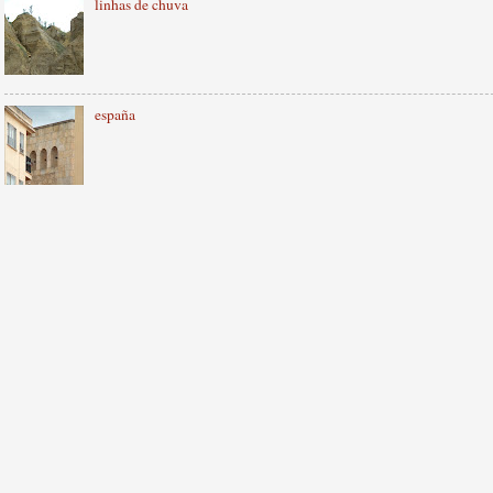
linhas de chuva
españa