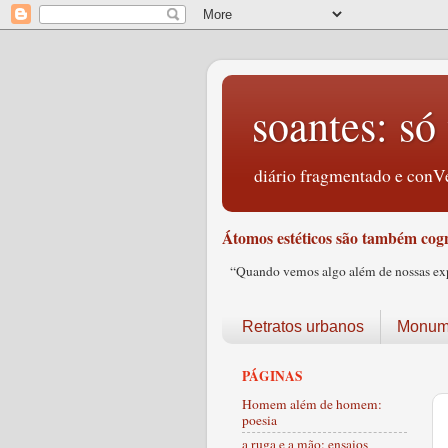
soantes: só 
diário fragmentado e conVe
Átomos estéticos são também cogn
“Quando vemos algo além de nossas expec
Retratos urbanos
Monume
PÁGINAS
Homem além de homem:
poesia
a ruga e a mão: ensaios