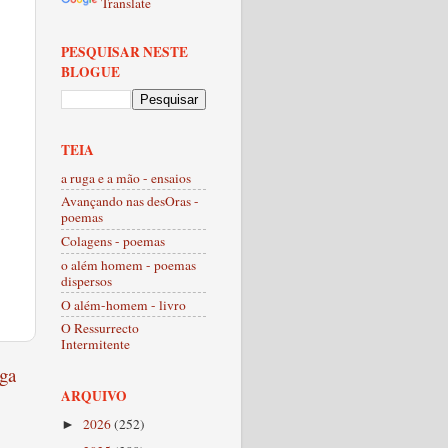
Translate
PESQUISAR NESTE
BLOGUE
TEIA
a ruga e a mão - ensaios
Avançando nas desOras -
poemas
Colagens - poemas
o além homem - poemas
dispersos
O além-homem - livro
O Ressurrecto
Intermitente
ga
ARQUIVO
2026
(252)
►