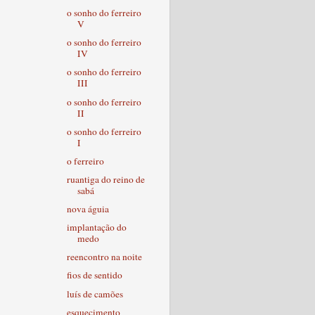
o sonho do ferreiro
V
o sonho do ferreiro
IV
o sonho do ferreiro
III
o sonho do ferreiro
II
o sonho do ferreiro
I
o ferreiro
ruantiga do reino de
sabá
nova águia
implantação do
medo
reencontro na noite
fios de sentido
luís de camões
esquecimento