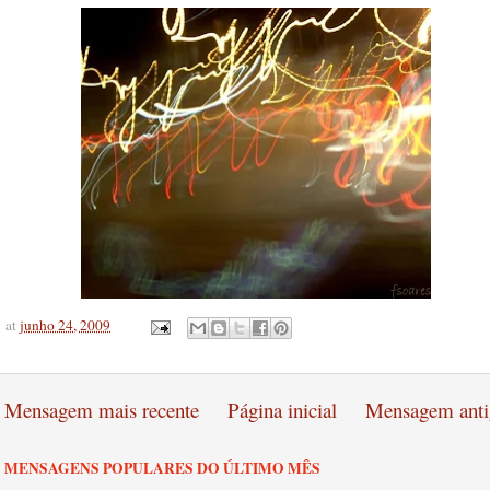
at
junho 24, 2009
Mensagem mais recente
Página inicial
Mensagem anti
MENSAGENS POPULARES DO ÚLTIMO MÊS