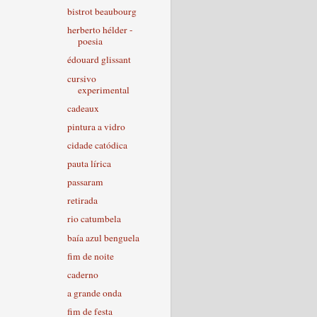
bistrot beaubourg
herberto hélder -
poesia
édouard glissant
cursivo
experimental
cadeaux
pintura a vidro
cidade catódica
pauta lírica
passaram
retirada
rio catumbela
baía azul benguela
fim de noite
caderno
a grande onda
fim de festa