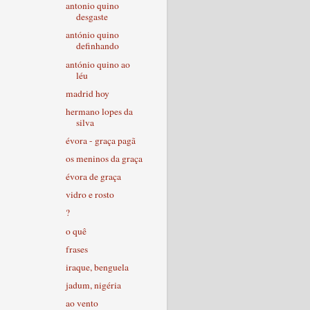
antonio quino
desgaste
antónio quino
definhando
antónio quino ao
léu
madrid hoy
hermano lopes da
silva
évora - graça pagã
os meninos da graça
évora de graça
vidro e rosto
?
o quê
frases
iraque, benguela
jadum, nigéria
ao vento