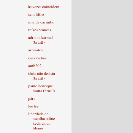
às vezes coincidem
sem filtro
mar de cacimbo
raízes brancas
adriana karmal
(brasil)
arraiolos
cães vadios
amb202
tânia não desista
(brasil)
paulo henrique
motta (brasil)
pára
lee lee
liberdade de
escolha taline
kechichian
líbano