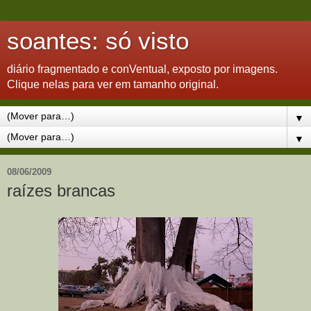
soantes: só visto
diário fragmentado e conVentual, exposto por imagens.
Clique nelas para ver em tamanho original.
▼
▼
08/06/2009
raízes brancas