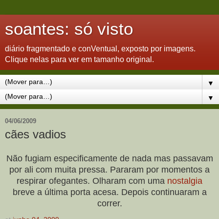
soantes: só visto
diário fragmentado e conVentual, exposto por imagens.
Clique nelas para ver em tamanho original.
▼
▼
04/06/2009
cães vadios
Não fugiam especificamente de nada mas passavam
por ali com muita pressa. Pararam por momentos a
respirar ofegantes. Olharam com uma
nostalgia
breve a última porta acesa. Depois continuaram a
correr.