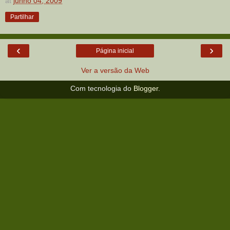
at
junho 04, 2009
Partilhar
‹
›
Página inicial
Ver a versão da Web
Com tecnologia do
Blogger
.