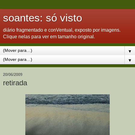
soantes: só visto
diário fragmentado e conVentual, exposto por imagens.
Clique nelas para ver em tamanho original.
▼
▼
20/06/2009
retirada