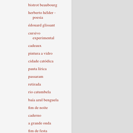
bistrot beaubourg
herberto hélder -
poesia
édouard glissant
cursivo
experimental
cadeaux
pintura a vidro
cidade catódica
pauta lírica
passaram
retirada
rio catumbela
baía azul benguela
fim de noite
caderno
a grande onda
fim de festa