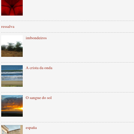
ressalva
imbondeiros
A crista da onda
O sangue do sol
españa