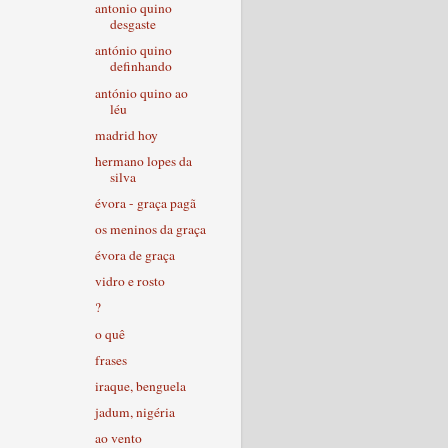
antonio quino
desgaste
antónio quino
definhando
antónio quino ao
léu
madrid hoy
hermano lopes da
silva
évora - graça pagã
os meninos da graça
évora de graça
vidro e rosto
?
o quê
frases
iraque, benguela
jadum, nigéria
ao vento