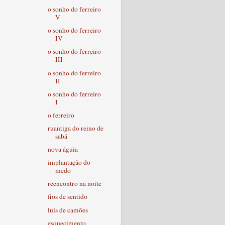
o sonho do ferreiro
V
o sonho do ferreiro
IV
o sonho do ferreiro
III
o sonho do ferreiro
II
o sonho do ferreiro
I
o ferreiro
ruantiga do reino de
sabá
nova águia
implantação do
medo
reencontro na noite
fios de sentido
luís de camões
esquecimento