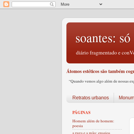
soantes: só 
diário fragmentado e conVe
Átomos estéticos são também cogn
“Quando vemos algo além de nossas expec
Retratos urbanos
Monume
PÁGINAS
Homem além de homem:
poesia
a ruga e a mão: ensaios