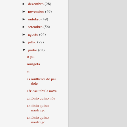
dezembro
(28)
►
novembro
(49)
►
outubro
(49)
►
setembro
(56)
►
agosto
(64)
►
julho
(72)
►
junho
(68)
▼
o pai
mingota
st
as mulheres do pai
dele
africae tabula nova
antónio quino nós
antónio quino
náufrago
antónio quino
náufrago