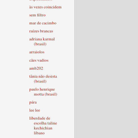
às vezes coincidem
sem filtro
mar de cacimbo
raízes brancas
adriana karmal
(brasil)
arraiolos
cães vadios
amb202
tânia não desista
(brasil)
paulo henrique
motta (brasil)
pára
lee lee
liberdade de
escolha taline
kechichian
líbano