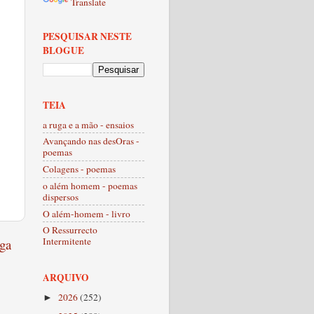
Translate
PESQUISAR NESTE
BLOGUE
TEIA
a ruga e a mão - ensaios
Avançando nas desOras -
poemas
Colagens - poemas
o além homem - poemas
dispersos
O além-homem - livro
O Ressurrecto
Intermitente
ga
ARQUIVO
2026
(252)
►