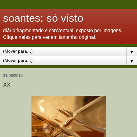
soantes: só visto
diário fragmentado e conVentual, exposto por imagens.
Clique nelas para ver em tamanho original.
▼
▼
31/08/2015
xx