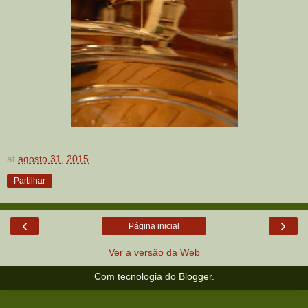
at
agosto 31, 2015
Partilhar
‹
›
Página inicial
Ver a versão da Web
Com tecnologia do
Blogger
.