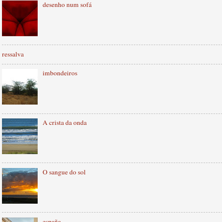
desenho num sofá
ressalva
imbondeiros
A crista da onda
O sangue do sol
españa