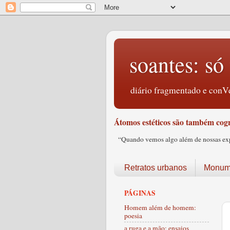
soantes: só 
diário fragmentado e conVe
Átomos estéticos são também cogn
“Quando vemos algo além de nossas expec
Retratos urbanos
Monume
PÁGINAS
Homem além de homem:
poesia
a ruga e a mão: ensaios