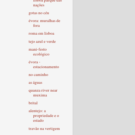
lisboa parque das
nações
gotas no céu
évora: muralhas de
fora
roma em lisboa
tejo azul e verde
mani-festo
ecológico
évora -
estacionamento
no caminho
as águas
quanza river near
muxima
brital
alentejo: a
propriedade e o
estado
travão na vertigem