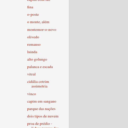
fina
o-poste
o monte, além
montemor-o-novo
olivedo
remanso
luinda
alto golungo
palanca e escada
vitral
cidália cotrim
assimetria
vinco
capim em sangano
parque das nações
dois tipos de nuvem
proa de prédio -