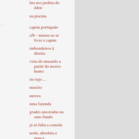
lua nos jardins do
éden
na piscina
capim português
cfb - museu ao ar
livre e capim
imbondeiros à
direita
vista do mussulo a
partir do morro
bento
rio tejo ...
muxito
aurora
uma fazenda
grades ancoradas no
sem-fundo
já só falta a comida
noite, absoluta e
pouca