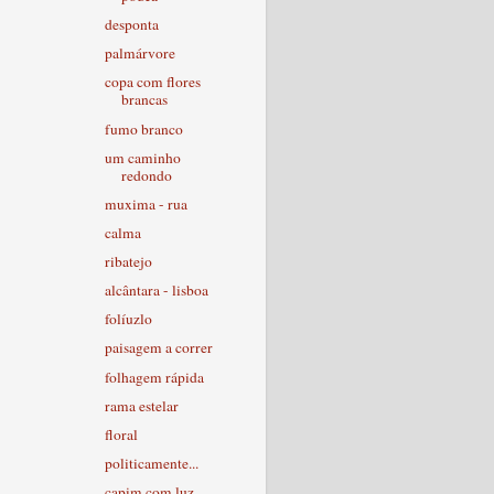
desponta
palmárvore
copa com flores
brancas
fumo branco
um caminho
redondo
muxima - rua
calma
ribatejo
alcântara - lisboa
folíuzlo
paisagem a correr
folhagem rápida
rama estelar
floral
politicamente...
capim com luz