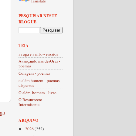
Translate
PESQUISAR NESTE
BLOGUE
TEIA
a ruga e a mão - ensaios
Avançando nas desOras -
poemas
Colagens - poemas
o além homem - poemas
dispersos
O além-homem - livro
O Ressurrecto
Intermitente
ga
ARQUIVO
2026
(252)
►