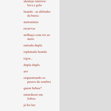
alentejo interior:
lava e gelo
luanda - as altitudes
da baixa
metonímia
recurvas
milhaço com rio ao
meio
entrada dupla
esplanada luanda
rigor...
dupla dupla
aro
orquestrando os
passos da sombra
quem bebeu?
entardecer em
lisboa
já foi luz