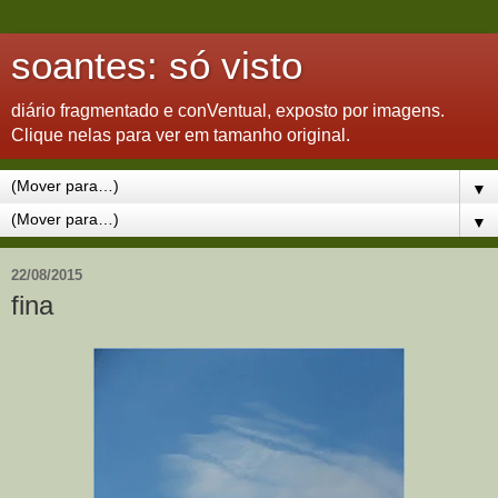
soantes: só visto
diário fragmentado e conVentual, exposto por imagens.
Clique nelas para ver em tamanho original.
▼
▼
22/08/2015
fina