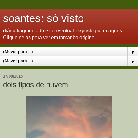
soantes: só visto
diário fragmentado e conVentual, exposto por imagens.
Clique nelas para ver em tamanho original.
▼
▼
17/08/2015
dois tipos de nuvem