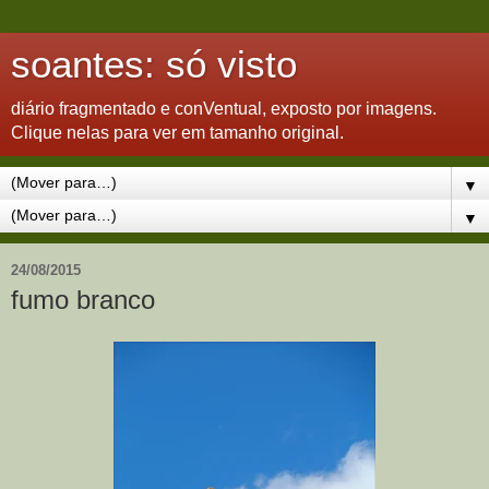
soantes: só visto
diário fragmentado e conVentual, exposto por imagens.
Clique nelas para ver em tamanho original.
▼
▼
24/08/2015
fumo branco