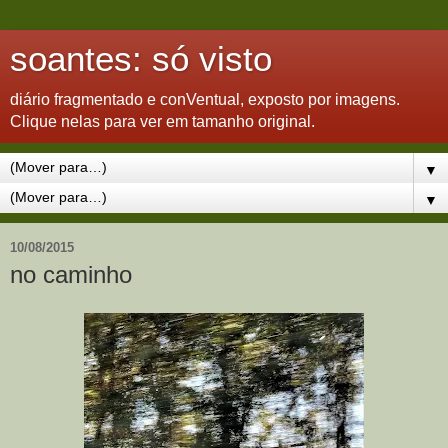
soantes: só visto
diário fragmentado e conVentual, exposto por imagens.
Clique nelas para ver em tamanho original.
▼
▼
10/08/2015
no caminho