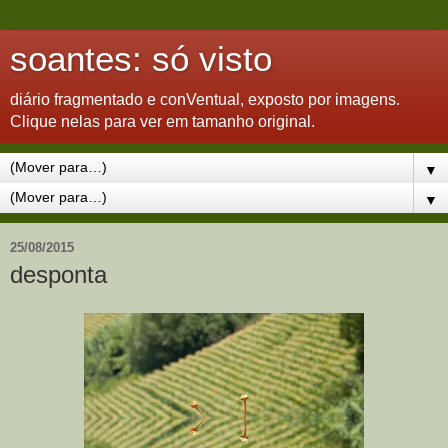
soantes: só visto
diário fragmentado e conVentual, exposto por imagens.
Clique nelas para ver em tamanho original.
▼
▼
25/08/2015
desponta