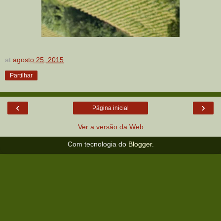
at
agosto 25, 2015
Partilhar
‹
›
Página inicial
Ver a versão da Web
Com tecnologia do
Blogger
.