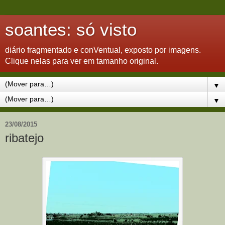
soantes: só visto
diário fragmentado e conVentual, exposto por imagens.
Clique nelas para ver em tamanho original.
▼
▼
23/08/2015
ribatejo