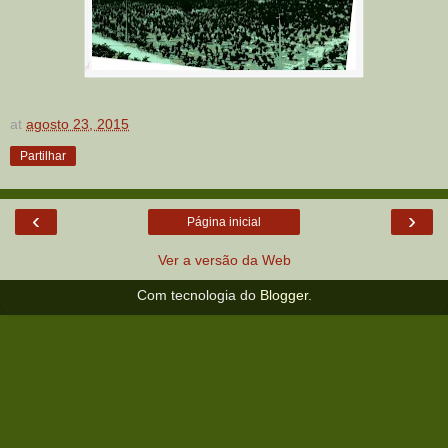
at
agosto 23, 2015
Partilhar
‹
›
Página inicial
Ver a versão da Web
Com tecnologia do
Blogger
.