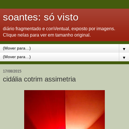
soantes: só visto
diário fragmentado e conVentual, exposto por imagens.
Clique nelas para ver em tamanho original.
▼
▼
17/08/2015
cidália cotrim assimetria