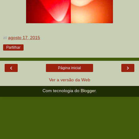
at
agosto 17, 2015
Partilhar
‹
›
Página inicial
Ver a versão da Web
Com tecnologia do
Blogger
.