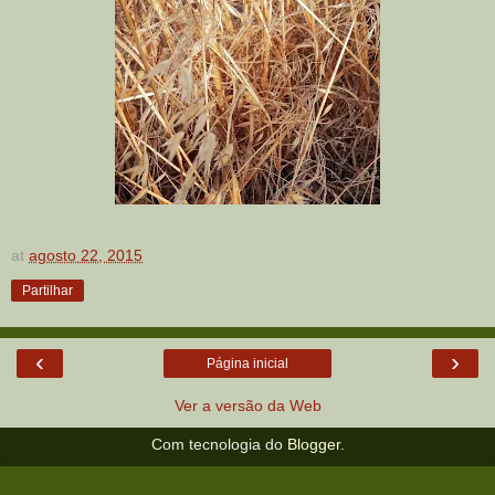
at
agosto 22, 2015
Partilhar
‹
›
Página inicial
Ver a versão da Web
Com tecnologia do
Blogger
.