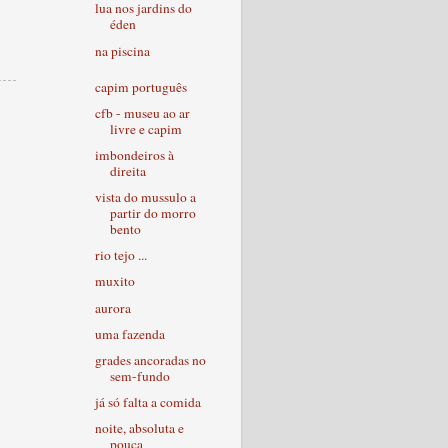
lua nos jardins do
éden
na piscina
capim português
cfb - museu ao ar
livre e capim
imbondeiros à
direita
vista do mussulo a
partir do morro
bento
rio tejo ...
muxito
aurora
uma fazenda
grades ancoradas no
sem-fundo
já só falta a comida
noite, absoluta e
pouca