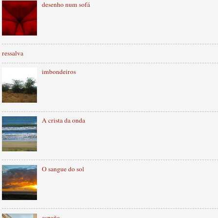
desenho num sofá
ressalva
imbondeiros
A crista da onda
O sangue do sol
españa