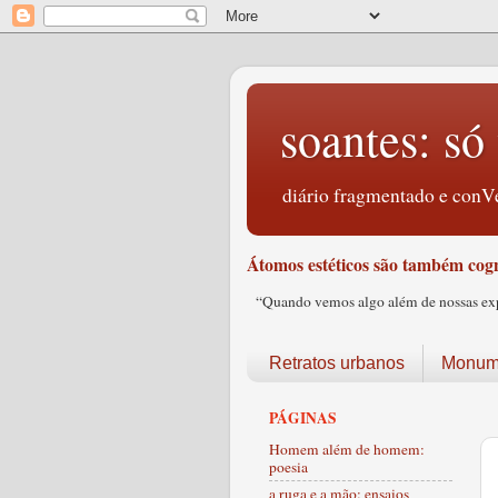
soantes: só 
diário fragmentado e conVe
Átomos estéticos são também cogn
“Quando vemos algo além de nossas expec
Retratos urbanos
Monume
PÁGINAS
Homem além de homem:
poesia
a ruga e a mão: ensaios