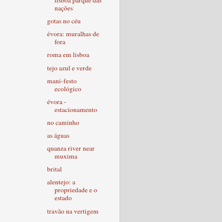
lisboa parque das
nações
gotas no céu
évora: muralhas de
fora
roma em lisboa
tejo azul e verde
mani-festo
ecológico
évora -
estacionamento
no caminho
as águas
quanza river near
muxima
brital
alentejo: a
propriedade e o
estado
travão na vertigem