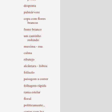
desponta
palmárvore
copa com flores
brancas
fumo branco
um caminho
redondo
muxima - rua
calma
ribatejo
alcântara - lisboa
folíuzlo
paisagem a correr
folhagem rápida
rama estelar
floral
politicamente...
capim com luz