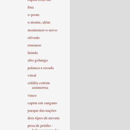
fina
o-poste
o monte, além
montemor-o-novo
olivedo
remanso
luinda
alto golungo
palanca e escada
vitral
cidália cotrim
assimetria
vinco
capim em sangano
parque das nações
dois tipos de nuvem
proa de prédio -