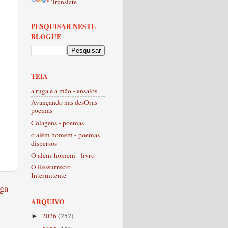
Translate
PESQUISAR NESTE
BLOGUE
TEIA
a ruga e a mão - ensaios
Avançando nas desOras -
poemas
Colagens - poemas
o além homem - poemas
dispersos
O além-homem - livro
O Ressurrecto
Intermitente
ga
ARQUIVO
2026
(252)
►