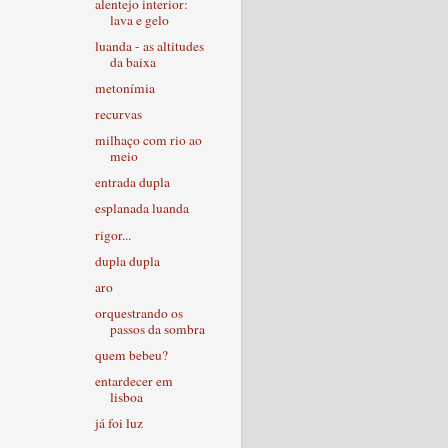
alentejo interior:
lava e gelo
luanda - as altitudes
da baixa
metonímia
recurvas
milhaço com rio ao
meio
entrada dupla
esplanada luanda
rigor...
dupla dupla
aro
orquestrando os
passos da sombra
quem bebeu?
entardecer em
lisboa
já foi luz