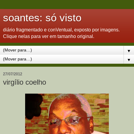
soantes: só visto
diário fragmentado e conVentual, exposto por imagens.
Clique nelas para ver em tamanho original.
▼
▼
27/07/2012
virgílio coelho