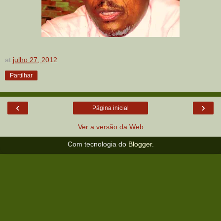
at
julho 27, 2012
Partilhar
‹
›
Página inicial
Ver a versão da Web
Com tecnologia do
Blogger
.