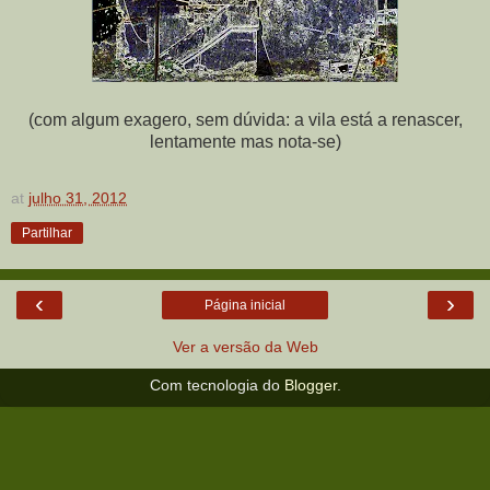
(com algum exagero, sem dúvida: a vila está a renascer,
lentamente mas nota-se)
at
julho 31, 2012
Partilhar
‹
›
Página inicial
Ver a versão da Web
Com tecnologia do
Blogger
.