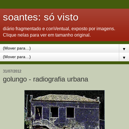
soantes: só visto
diário fragmentado e conVentual, exposto por imagens.
Clique nelas para ver em tamanho original.
▼
▼
31/07/2012
golungo - radiografia urbana