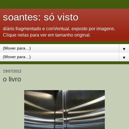
soantes: só visto
diário fragmentado e conVentual, exposto por imagens.
Clique nelas para ver em tamanho original.
▼
▼
19/07/2012
o livro