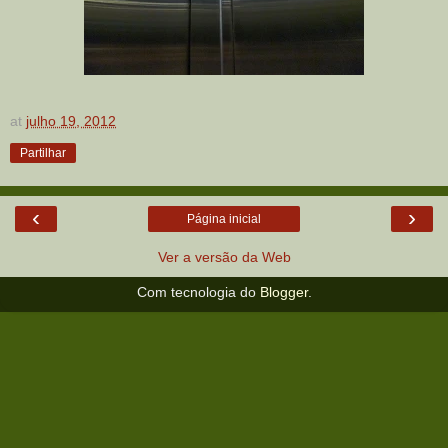
at
julho 19, 2012
Partilhar
‹
›
Página inicial
Ver a versão da Web
Com tecnologia do
Blogger
.