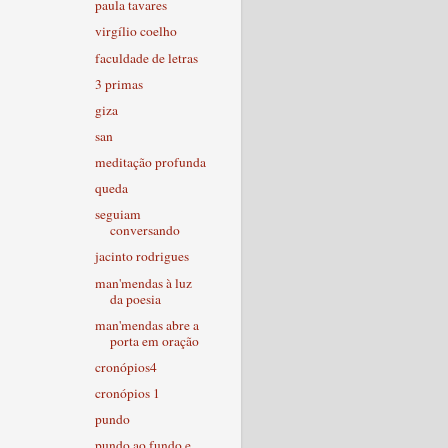
paula tavares
virgílio coelho
faculdade de letras
3 primas
giza
san
meditação profunda
queda
seguiam
conversando
jacinto rodrigues
man'mendas à luz
da poesia
man'mendas abre a
porta em oração
cronópios4
cronópios 1
pundo
pundo ao fundo e