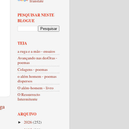
Translate
PESQUISAR NESTE
BLOGUE
TEIA
a ruga e a mão - ensaios
Avançando nas desOras -
poemas
Colagens - poemas
o além homem - poemas
dispersos
O além-homem - livro
O Ressurrecto
Intermitente
ga
ARQUIVO
2026
(252)
►