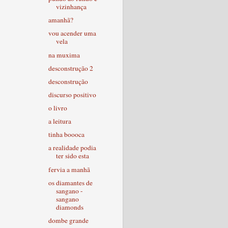
vizinhança
amanhã?
vou acender uma
vela
na muxima
desconstrução 2
desconstrução
discurso positivo
o livro
a leitura
tinha boooca
a realidade podia
ter sido esta
fervia a manhã
os diamantes de
sangano -
sangano
diamonds
dombe grande