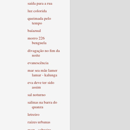
saída para a rua
luz colorida
queimada pelo
tempo
baíazual
morro 226
benguela
divagação no fim da
noite
evanescência
mar sea mãe lamer
lamar - kalunga
eva deve ter sido
assim
sal noturno
salinas na barra do
quanza
letreiro
raízes urbanas
mqp - sobreira