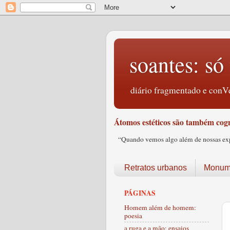
soantes: só 
diário fragmentado e conVe
Átomos estéticos são também cogn
“Quando vemos algo além de nossas expec
Retratos urbanos
Monume
PÁGINAS
Homem além de homem:
poesia
a ruga e a mão: ensaios