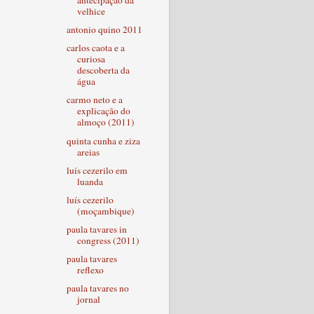
antecipação da
velhice
antonio quino 2011
carlos caota e a
curiosa
descoberta da
água
carmo neto e a
explicação do
almoço (2011)
quinta cunha e ziza
areias
luís cezerilo em
luanda
luís cezerilo
(moçambique)
paula tavares in
congress (2011)
paula tavares
reflexo
paula tavares no
jornal