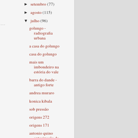
setembro
(77)
►
agosto
(115)
►
julho
(96)
▼
golungo -
radiografia
urbana
a casa do golungo
casa do golungo
mais um
imbondeiro na
estória do vale
barra do dande -
antigo forte
andrea muraro
konica kibala
sob pressão
origens 272
origens 171
antonio quino