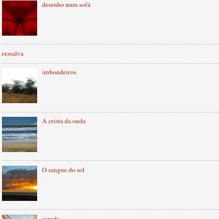
desenho num sofá
ressalva
imbondeiros
A crista da onda
O sangue do sol
españa