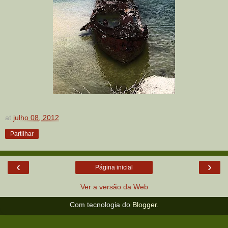
at
julho 08, 2012
Partilhar
‹
›
Página inicial
Ver a versão da Web
Com tecnologia do
Blogger
.