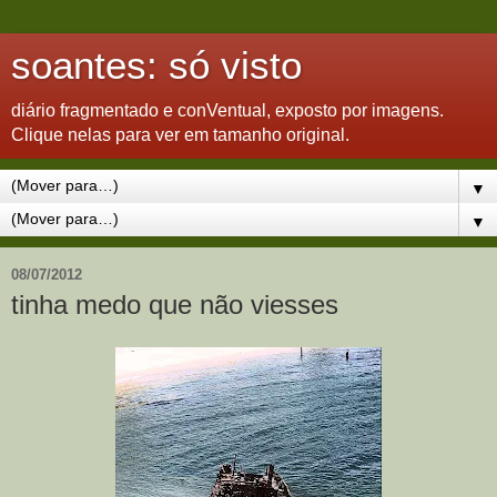
soantes: só visto
diário fragmentado e conVentual, exposto por imagens.
Clique nelas para ver em tamanho original.
▼
▼
08/07/2012
tinha medo que não viesses