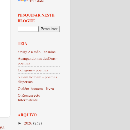
Translate
PESQUISAR NESTE
BLOGUE
TEIA
a ruga e a mão - ensaios
Avançando nas desOras -
poemas
Colagens - poemas
o além homem - poemas
dispersos
O além-homem - livro
O Ressurrecto
Intermitente
ARQUIVO
2026
(252)
►
ga