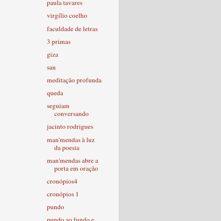
paula tavares
virgílio coelho
faculdade de letras
3 primas
giza
san
meditação profunda
queda
seguiam
conversando
jacinto rodrigues
man'mendas à luz
da poesia
man'mendas abre a
porta em oração
cronópios4
cronópios 1
pundo
pundo ao fundo e