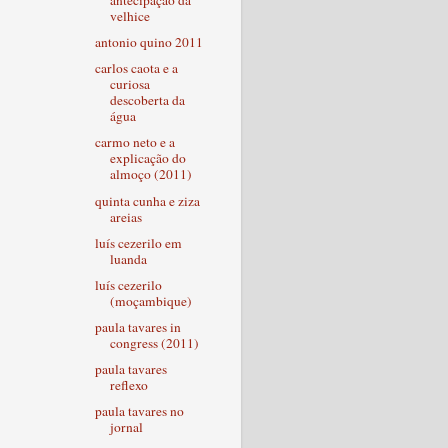
antecipação da
velhice
antonio quino 2011
carlos caota e a
curiosa
descoberta da
água
carmo neto e a
explicação do
almoço (2011)
quinta cunha e ziza
areias
luís cezerilo em
luanda
luís cezerilo
(moçambique)
paula tavares in
congress (2011)
paula tavares
reflexo
paula tavares no
jornal