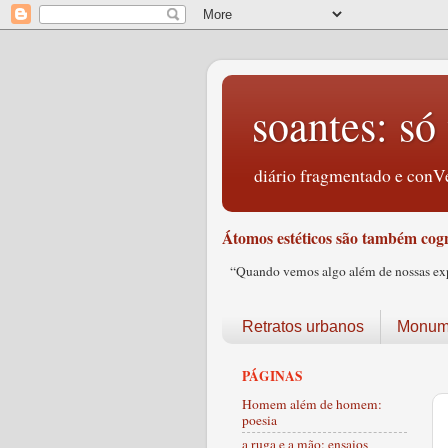
soantes: só 
diário fragmentado e conVe
Átomos estéticos são também cogn
“Quando vemos algo além de nossas expec
Retratos urbanos
Monume
PÁGINAS
Homem além de homem:
poesia
a ruga e a mão: ensaios