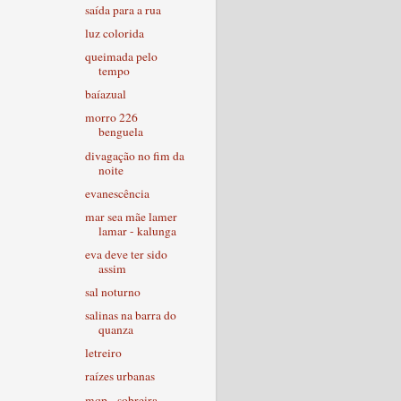
saída para a rua
luz colorida
queimada pelo
tempo
baíazual
morro 226
benguela
divagação no fim da
noite
evanescência
mar sea mãe lamer
lamar - kalunga
eva deve ter sido
assim
sal noturno
salinas na barra do
quanza
letreiro
raízes urbanas
mqp - sobreira