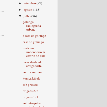
setembro
(77)
►
agosto
(115)
►
julho
(96)
▼
golungo -
radiografia
urbana
a casa do golungo
casa do golungo
mais um
imbondeiro na
estória do vale
barra do dande -
antigo forte
andrea muraro
konica kibala
sob pressão
origens 272
origens 171
antonio quino