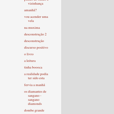
vizinhança
amanhã?
vou acender uma
vela
na muxima
desconstrução 2
desconstrução
discurso positivo
o livro
a leitura
tinha boooca
a realidade podia
ter sido esta
fervia a manhã
os diamantes de
sangano -
sangano
diamonds
dombe grande