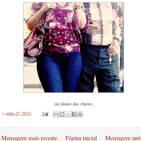
na ilusão das chaves
at
julho 27, 2012
Mensagem mais recente
Página inicial
Mensagem anti