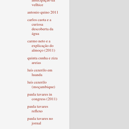
antecipação da
velhice
antonio quino 2011
carlos caota e a
curiosa
descoberta da
água
carmo neto e a
explicação do
almoço (2011)
quinta cunha e ziza
areias
luís cezerilo em
luanda
luís cezerilo
(moçambique)
paula tavares in
congress (2011)
paula tavares
reflexo
paula tavares no
jornal