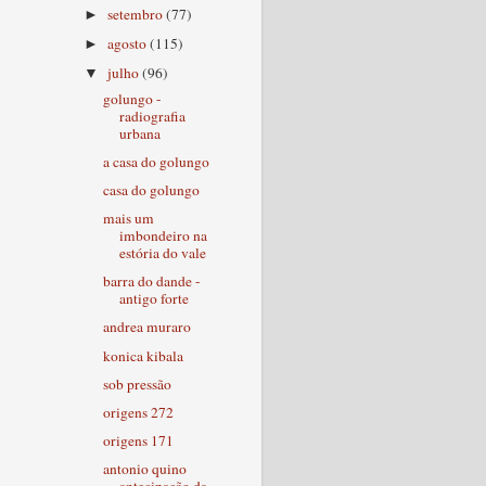
setembro
(77)
►
agosto
(115)
►
julho
(96)
▼
golungo -
radiografia
urbana
a casa do golungo
casa do golungo
mais um
imbondeiro na
estória do vale
barra do dande -
antigo forte
andrea muraro
konica kibala
sob pressão
origens 272
origens 171
antonio quino