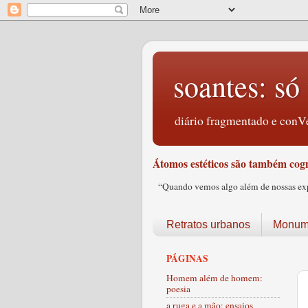
soantes: só 
diário fragmentado e conVe
Átomos estéticos são também cogn
“Quando vemos algo além de nossas expec
Retratos urbanos
Monume
PÁGINAS
Homem além de homem:
poesia
a ruga e a mão: ensaios