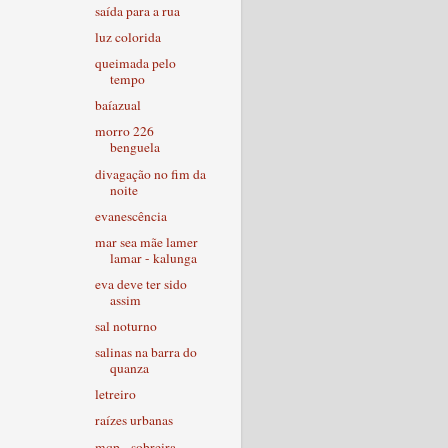
saída para a rua
luz colorida
queimada pelo
tempo
baíazual
morro 226
benguela
divagação no fim da
noite
evanescência
mar sea mãe lamer
lamar - kalunga
eva deve ter sido
assim
sal noturno
salinas na barra do
quanza
letreiro
raízes urbanas
mqp - sobreira