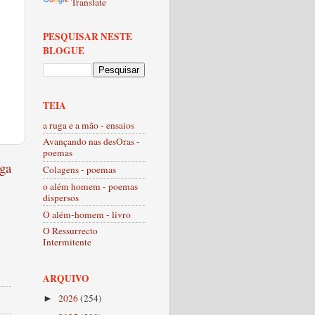
Translate
PESQUISAR NESTE
BLOGUE
TEIA
a ruga e a mão - ensaios
Avançando nas desOras -
poemas
ga
Colagens - poemas
o além homem - poemas
dispersos
O além-homem - livro
O Ressurrecto
Intermitente
ARQUIVO
2026
(254)
►