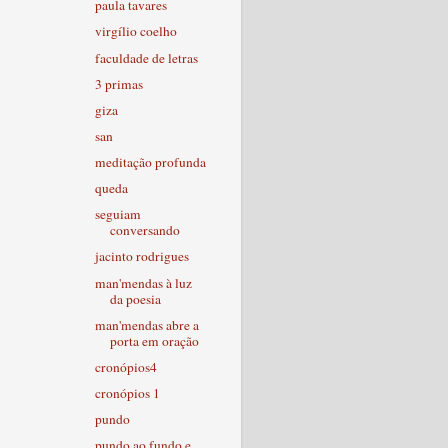
paula tavares
virgílio coelho
faculdade de letras
3 primas
giza
san
meditação profunda
queda
seguiam
conversando
jacinto rodrigues
man'mendas à luz
da poesia
man'mendas abre a
porta em oração
cronópios4
cronópios 1
pundo
pundo ao fundo e