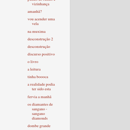
vizinhança
amanhã?
vou acender uma
vela
na muxima
desconstrução 2
desconstrução
discurso positivo
o livro
a leitura
tinha boooca
a realidade podia
ter sido esta
fervia a manhã
os diamantes de
sangano -
sangano
diamonds
dombe grande