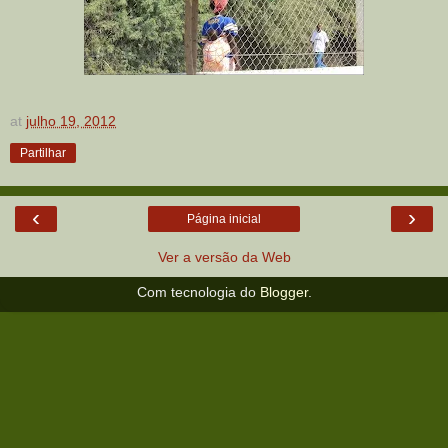
at
julho 19, 2012
Partilhar
‹
›
Página inicial
Ver a versão da Web
Com tecnologia do
Blogger
.