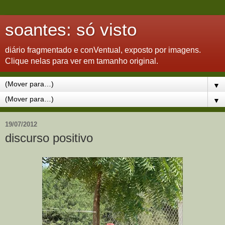
soantes: só visto
diário fragmentado e conVentual, exposto por imagens.
Clique nelas para ver em tamanho original.
▼
▼
19/07/2012
discurso positivo