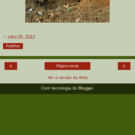
at
julho 05, 2012
Partilhar
‹
›
Página inicial
Ver a versão da Web
Com tecnologia do
Blogger
.