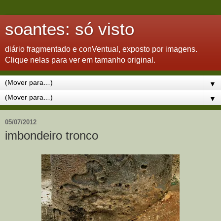
soantes: só visto
diário fragmentado e conVentual, exposto por imagens.
Clique nelas para ver em tamanho original.
▼
▼
05/07/2012
imbondeiro tronco