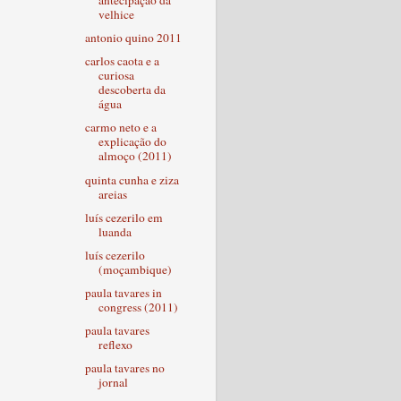
antecipação da
velhice
antonio quino 2011
carlos caota e a
curiosa
descoberta da
água
carmo neto e a
explicação do
almoço (2011)
quinta cunha e ziza
areias
luís cezerilo em
luanda
luís cezerilo
(moçambique)
paula tavares in
congress (2011)
paula tavares
reflexo
paula tavares no
jornal