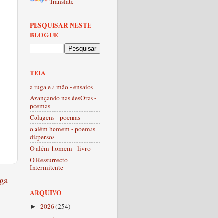
Translate
PESQUISAR NESTE
BLOGUE
TEIA
a ruga e a mão - ensaios
Avançando nas desOras -
poemas
Colagens - poemas
o além homem - poemas
dispersos
O além-homem - livro
O Ressurrecto
Intermitente
ga
ARQUIVO
2026
(254)
►