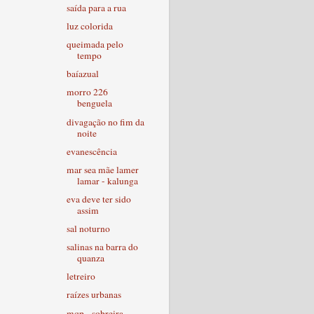
saída para a rua
luz colorida
queimada pelo
tempo
baíazual
morro 226
benguela
divagação no fim da
noite
evanescência
mar sea mãe lamer
lamar - kalunga
eva deve ter sido
assim
sal noturno
salinas na barra do
quanza
letreiro
raízes urbanas
mqp - sobreira