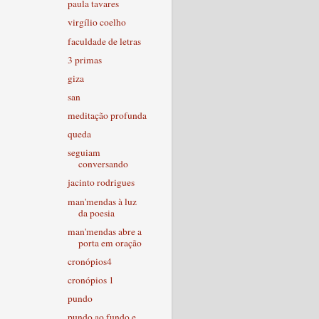
paula tavares
virgílio coelho
faculdade de letras
3 primas
giza
san
meditação profunda
queda
seguiam
conversando
jacinto rodrigues
man'mendas à luz
da poesia
man'mendas abre a
porta em oração
cronópios4
cronópios 1
pundo
pundo ao fundo e