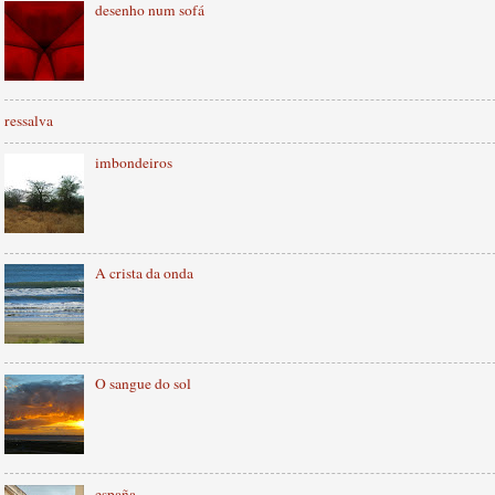
desenho num sofá
ressalva
imbondeiros
A crista da onda
O sangue do sol
españa