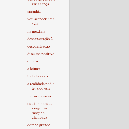
vizinhança
amanhã?
vou acender uma
vela
na muxima
desconstrução 2
desconstrução
discurso positivo
o livro
a leitura
tinha boooca
a realidade podia
ter sido esta
fervia a manhã
os diamantes de
sangano -
sangano
diamonds
dombe grande