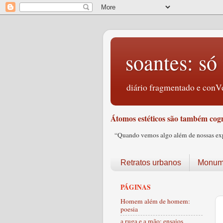
soantes: só 
diário fragmentado e conVe
Átomos estéticos são também cogn
“Quando vemos algo além de nossas expec
Retratos urbanos
Monume
PÁGINAS
Homem além de homem:
poesia
a ruga e a mão: ensaios