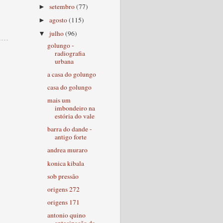
setembro
(77)
►
agosto
(115)
►
julho
(96)
▼
golungo -
radiografia
urbana
a casa do golungo
casa do golungo
mais um
imbondeiro na
estória do vale
barra do dande -
antigo forte
andrea muraro
konica kibala
sob pressão
origens 272
origens 171
antonio quino