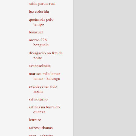
saída para a rua
luz colorida
queimada pelo
tempo
baíazual
morro 226
benguela
divagação no fim da
noite
evanescência
mar sea mãe lamer
lamar - kalunga
eva deve ter sido
assim
sal noturno
salinas na barra do
quanza
letreiro
raízes urbanas
mqp - sobreira