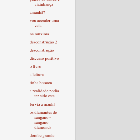
vizinhança
amanhã?
vou acender uma
vela
na muxima
desconstrução 2
desconstrução
discurso positivo
o livro
a leitura
tinha boooca
a realidade podia
ter sido esta
fervia a manhã
os diamantes de
sangano -
sangano
diamonds
dombe grande