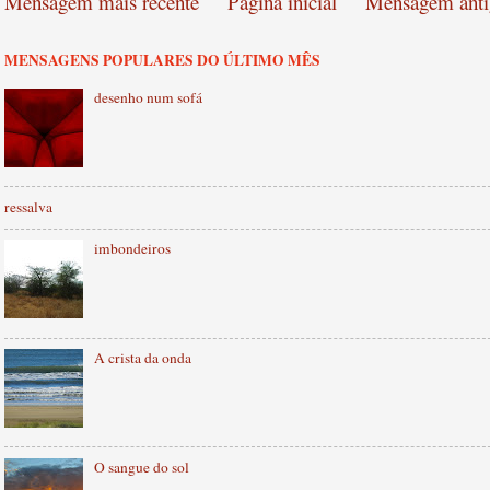
Mensagem mais recente
Página inicial
Mensagem anti
MENSAGENS POPULARES DO ÚLTIMO MÊS
desenho num sofá
ressalva
imbondeiros
A crista da onda
O sangue do sol