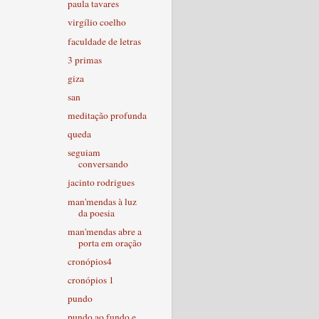
paula tavares
virgílio coelho
faculdade de letras
3 primas
giza
san
meditação profunda
queda
seguiam
conversando
jacinto rodrigues
man'mendas à luz
da poesia
man'mendas abre a
porta em oração
cronópios4
cronópios 1
pundo
pundo ao fundo e