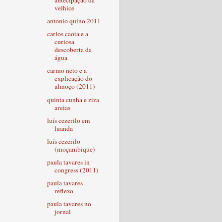
antecipação da
velhice
antonio quino 2011
carlos caota e a
curiosa
descoberta da
água
carmo neto e a
explicação do
almoço (2011)
quinta cunha e ziza
areias
luís cezerilo em
luanda
luís cezerilo
(moçambique)
paula tavares in
congress (2011)
paula tavares
reflexo
paula tavares no
jornal