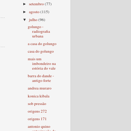
setembro
(77)
►
agosto
(115)
►
julho
(96)
▼
golungo -
radiografia
urbana
a casa do golungo
casa do golungo
mais um
imbondeiro na
estória do vale
barra do dande -
antigo forte
andrea muraro
konica kibala
sob pressão
origens 272
origens 171
antonio quino