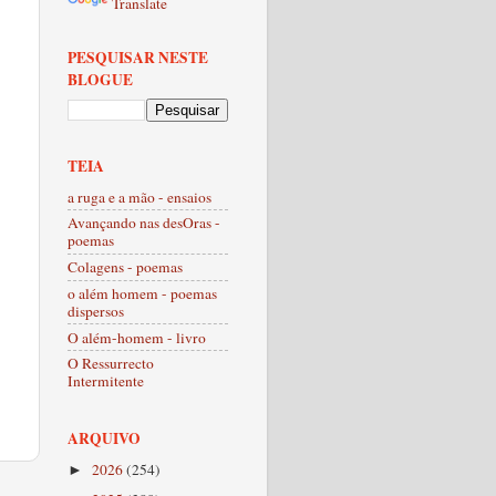
Translate
PESQUISAR NESTE
BLOGUE
TEIA
a ruga e a mão - ensaios
Avançando nas desOras -
poemas
Colagens - poemas
o além homem - poemas
dispersos
O além-homem - livro
O Ressurrecto
Intermitente
ARQUIVO
2026
(254)
►