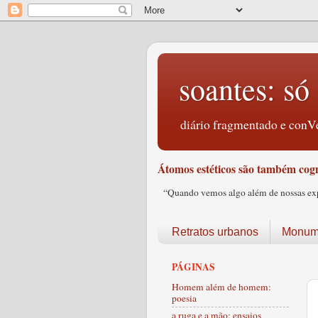
soantes: só 
diário fragmentado e conVe
Átomos estéticos são também cogn
“Quando vemos algo além de nossas expec
Retratos urbanos
Monume
PÁGINAS
Homem além de homem:
poesia
a ruga e a mão: ensaios