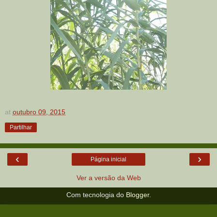
at
outubro 09, 2015
Partilhar
‹
›
Página inicial
Ver a versão da Web
Com tecnologia do
Blogger
.