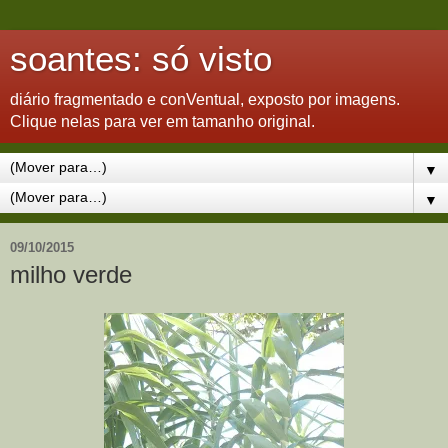
soantes: só visto
diário fragmentado e conVentual, exposto por imagens.
Clique nelas para ver em tamanho original.
▼
▼
09/10/2015
milho verde