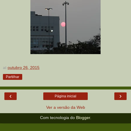
at
outubro 26, 2015
Partilhar
‹
›
Página inicial
Ver a versão da Web
Com tecnologia do
Blogger
.