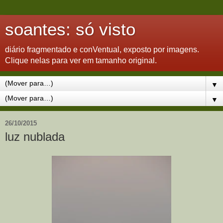
soantes: só visto
diário fragmentado e conVentual, exposto por imagens.
Clique nelas para ver em tamanho original.
▼
▼
26/10/2015
luz nublada