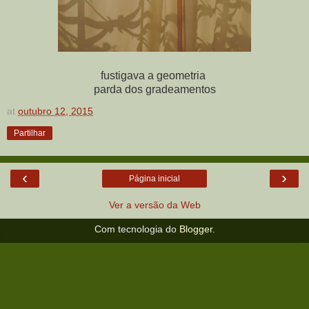
fustigava a geometria
parda dos gradeamentos
at
outubro 12, 2015
Partilhar
‹
›
Página inicial
Ver a versão da Web
Com tecnologia do
Blogger
.