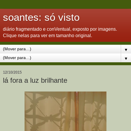
soantes: só visto
diário fragmentado e conVentual, exposto por imagens.
Clique nelas para ver em tamanho original.
▼
▼
12/10/2015
lá fora a luz brilhante