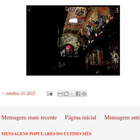
at
outubro 10, 2015
Mensagem mais recente
Página inicial
Mensagem anti
MENSAGENS POPULARES DO ÚLTIMO MÊS