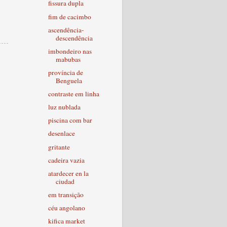
fissura dupla
fim de cacimbo
ascendência-
descendência
imbondeiro nas
mabubas
província de
Benguela
contraste em linha
luz nublada
piscina com bar
desenlace
gritante
cadeira vazia
atardecer en la
ciudad
em transição
céu angolano
kifica market