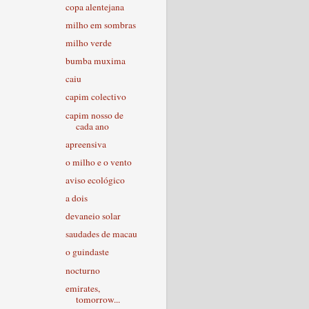
copa alentejana
milho em sombras
milho verde
bumba muxima
caiu
capim colectivo
capim nosso de
cada ano
apreensiva
o milho e o vento
aviso ecológico
a dois
devaneio solar
saudades de macau
o guindaste
nocturno
emirates,
tomorrow...