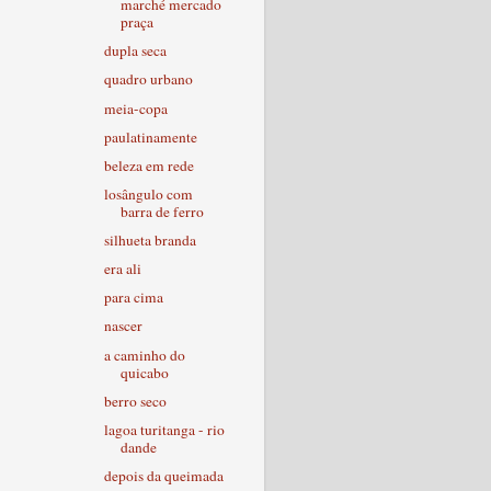
marché mercado
praça
dupla seca
quadro urbano
meia-copa
paulatinamente
beleza em rede
losângulo com
barra de ferro
silhueta branda
era ali
para cima
nascer
a caminho do
quicabo
berro seco
lagoa turitanga - rio
dande
depois da queimada