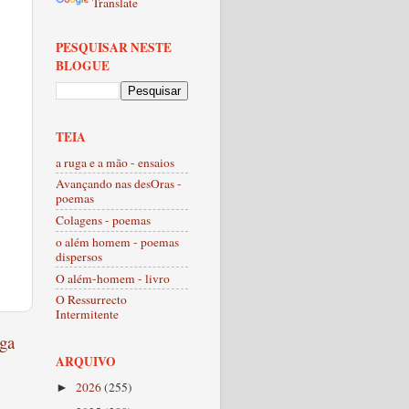
Translate
PESQUISAR NESTE
BLOGUE
TEIA
a ruga e a mão - ensaios
Avançando nas desOras -
poemas
Colagens - poemas
o além homem - poemas
dispersos
O além-homem - livro
O Ressurrecto
Intermitente
ga
ARQUIVO
2026
(255)
►