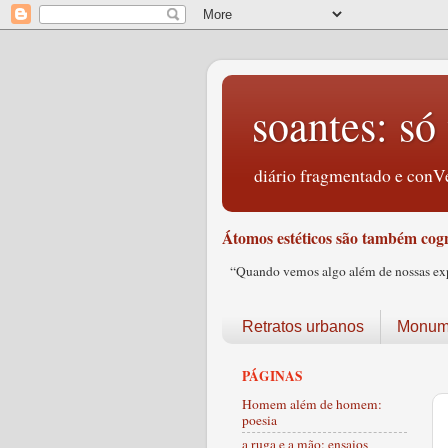
soantes: só 
diário fragmentado e conVe
Átomos estéticos são também cogn
“Quando vemos algo além de nossas expec
Retratos urbanos
Monume
PÁGINAS
Homem além de homem:
poesia
a ruga e a mão: ensaios