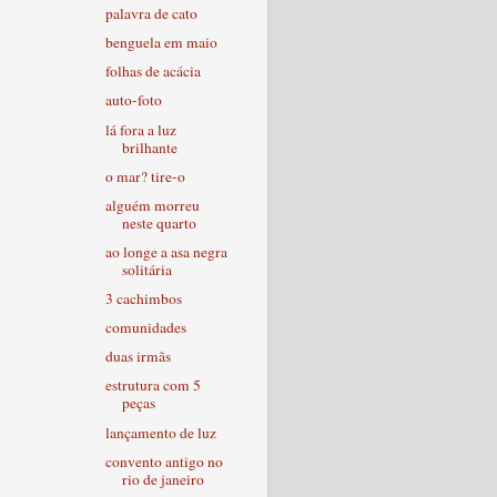
palavra de cato
benguela em maio
folhas de acácia
auto-foto
lá fora a luz
brilhante
o mar? tire-o
alguém morreu
neste quarto
ao longe a asa negra
solitária
3 cachimbos
comunidades
duas irmãs
estrutura com 5
peças
lançamento de luz
convento antigo no
rio de janeiro