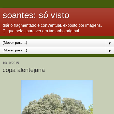
soantes: só visto
diário fragmentado e conVentual, exposto por imagens.
Clique nelas para ver em tamanho original.
▼
▼
10/10/2015
copa alentejana