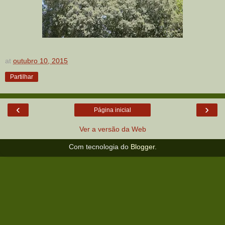
at
outubro 10, 2015
Partilhar
‹
›
Página inicial
Ver a versão da Web
Com tecnologia do
Blogger
.