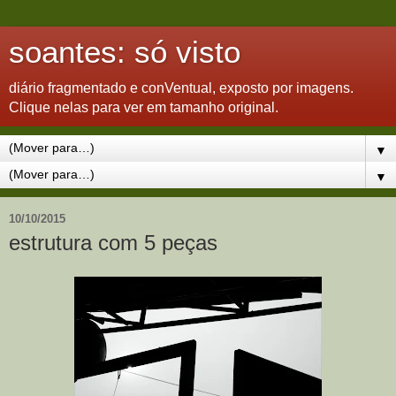
soantes: só visto
diário fragmentado e conVentual, exposto por imagens.
Clique nelas para ver em tamanho original.
▼
▼
10/10/2015
estrutura com 5 peças