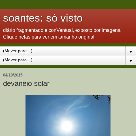
soantes: só visto
diário fragmentado e conVentual, exposto por imagens.
Clique nelas para ver em tamanho original.
▼
▼
04/10/2015
devaneio solar