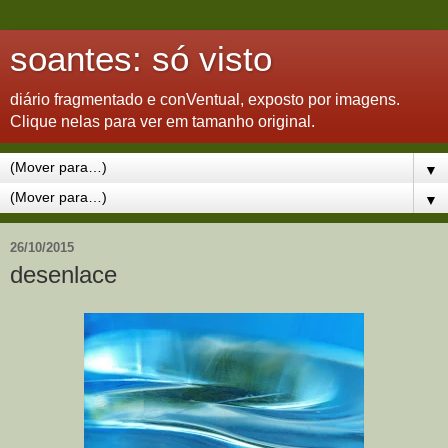
soantes: só visto
diário fragmentado e conVentual, exposto por imagens.
Clique nelas para ver em tamanho original.
▼
▼
26/10/2015
desenlace