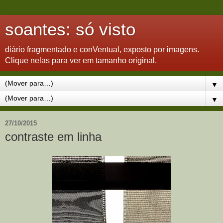
soantes: só visto
diário fragmentado e conVentual, exposto por imagens.
Clique nelas para ver em tamanho original.
▼
▼
27/10/2015
contraste em linha