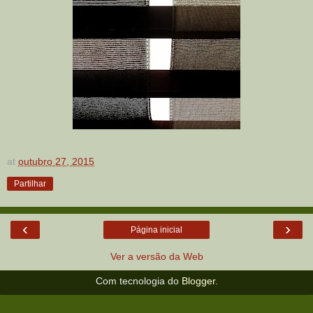
at
outubro 27, 2015
Partilhar
‹
›
Página inicial
Ver a versão da Web
Com tecnologia do
Blogger
.