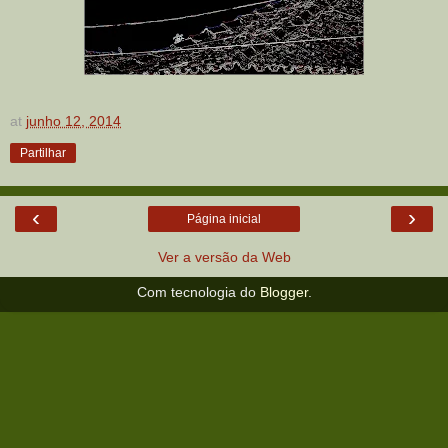
at
junho 12, 2014
Partilhar
‹
›
Página inicial
Ver a versão da Web
Com tecnologia do
Blogger
.