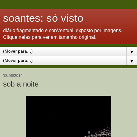
soantes: só visto
diário fragmentado e conVentual, exposto por imagens.
Clique nelas para ver em tamanho original.
▼
▼
12/06/2014
sob a noite