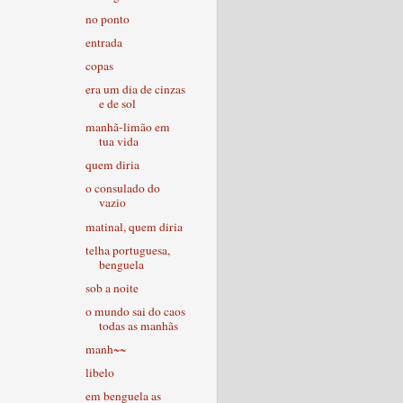
no ponto
entrada
copas
era um dia de cinzas
e de sol
manhã-limão em
tua vida
quem diria
o consulado do
vazio
matinal, quem diria
telha portuguesa,
benguela
sob a noite
o mundo sai do caos
todas as manhãs
manh~~
libelo
em benguela as