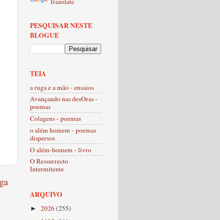
Translate
PESQUISAR NESTE
BLOGUE
TEIA
a ruga e a mão - ensaios
Avançando nas desOras -
poemas
Colagens - poemas
o além homem - poemas
dispersos
O além-homem - livro
O Ressurrecto
Intermitente
ga
ARQUIVO
2026
(255)
►