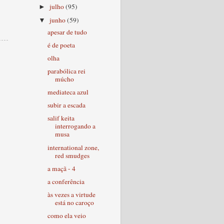
julho
(95)
►
junho
(59)
▼
apesar de tudo
é de poeta
olha
parabólica rei
múcho
mediateca azul
subir a escada
salif keita
interrogando a
musa
international zone,
red smudges
a maçã - 4
a conferência
às vezes a virtude
está no caroço
como ela veio