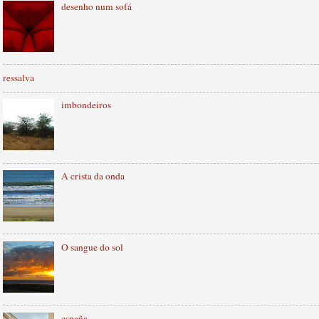
desenho num sofá
ressalva
imbondeiros
A crista da onda
O sangue do sol
españa