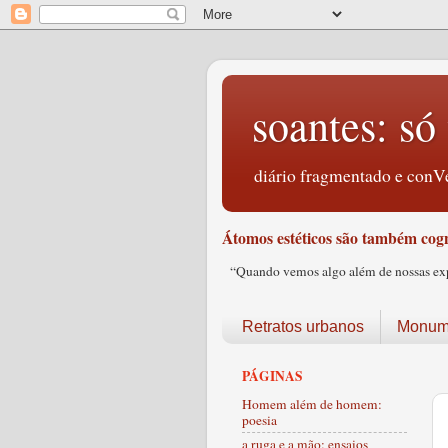
soantes: só 
diário fragmentado e conVe
Átomos estéticos são também cogn
“Quando vemos algo além de nossas expec
Retratos urbanos
Monume
PÁGINAS
Homem além de homem:
poesia
a ruga e a mão: ensaios