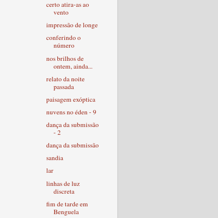
certo atira-as ao
vento
impressão de longe
conferindo o
número
nos brilhos de
ontem, ainda...
relato da noite
passada
paisagem exóptica
nuvens no éden - 9
dança da submissão
- 2
dança da submissão
sandia
lar
linhas de luz
discreta
fim de tarde em
Benguela