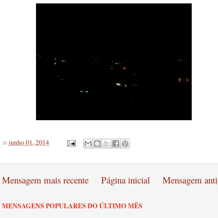
at
junho 01, 2014
Mensagem mais recente
Página inicial
Mensagem anti
MENSAGENS POPULARES DO ÚLTIMO MÊS