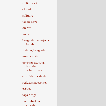
solitaire - 2
closed
solitaire
janela nova
ombro
ninho
benguela, cervejaria
fininho
fininho, benguela
norte de áfrica
deve ser isto a tal
bota do
colonialismo
o canhão da xicala
reflexos macaenses
esboço
tapa e foge
re-alfabetizar:
vírgula