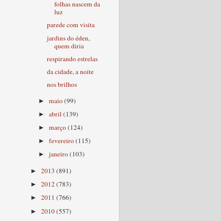
folhas nascem da
luz
parede com visita
jardins do éden,
quem diria
respirando estrelas
da cidade, a noite
nos brilhos
maio
(99)
►
abril
(139)
►
março
(124)
►
fevereiro
(115)
►
janeiro
(103)
►
2013
(891)
►
2012
(783)
►
2011
(766)
►
2010
(557)
►