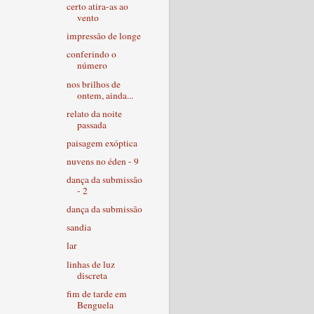
certo atira-as ao
vento
impressão de longe
conferindo o
número
nos brilhos de
ontem, ainda...
relato da noite
passada
paisagem exóptica
nuvens no éden - 9
dança da submissão
- 2
dança da submissão
sandia
lar
linhas de luz
discreta
fim de tarde em
Benguela