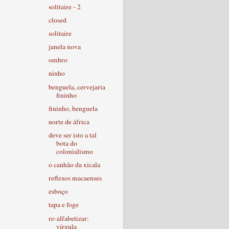
solitaire - 2
closed
solitaire
janela nova
ombro
ninho
benguela, cervejaria
fininho
fininho, benguela
norte de áfrica
deve ser isto a tal
bota do
colonialismo
o canhão da xicala
reflexos macaenses
esboço
tapa e foge
re-alfabetizar:
vírgula