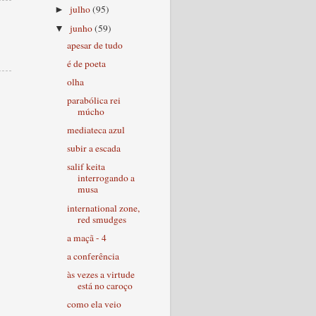
julho
(95)
►
junho
(59)
▼
apesar de tudo
é de poeta
olha
parabólica rei
múcho
mediateca azul
subir a escada
salif keita
interrogando a
musa
international zone,
red smudges
a maçã - 4
a conferência
às vezes a virtude
está no caroço
como ela veio