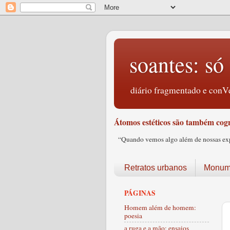
soantes: só 
diário fragmentado e conVe
Átomos estéticos são também cogn
“Quando vemos algo além de nossas expec
Retratos urbanos
Monume
PÁGINAS
Homem além de homem:
poesia
a ruga e a mão: ensaios