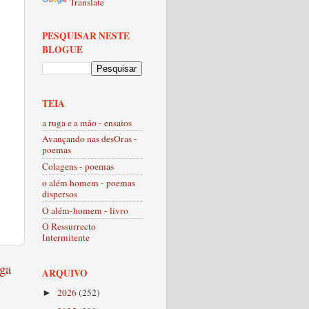
Translate
PESQUISAR NESTE
BLOGUE
TEIA
a ruga e a mão - ensaios
Avançando nas desOras -
poemas
Colagens - poemas
o além homem - poemas
dispersos
O além-homem - livro
O Ressurrecto
Intermitente
ga
ARQUIVO
2026
(252)
►