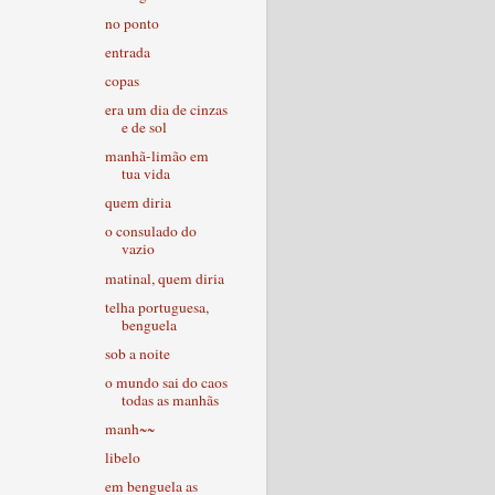
no ponto
entrada
copas
era um dia de cinzas
e de sol
manhã-limão em
tua vida
quem diria
o consulado do
vazio
matinal, quem diria
telha portuguesa,
benguela
sob a noite
o mundo sai do caos
todas as manhãs
manh~~
libelo
em benguela as